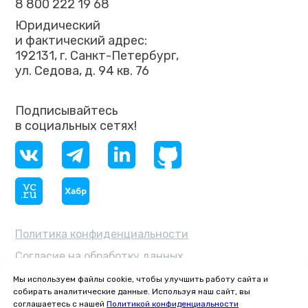
8 800 222 19 68
Юридический
и фактический адрес:
192131, г. Санкт-Петербург,
ул. Седова, д. 94 кв. 76
Подписывайтесь
в социальных сетях!
Политика конфиденциальности
Согласие на обработку данных
ОКВЭД 62.03 — «Деятельность
Мы используем файлы cookie, чтобы улучшить работу сайта и
по управлению компьютерным
собирать аналитические данные. Используя наш сайт, вы
оборудованием»
соглашаетесь с нашей
Политикой конфиденциальности