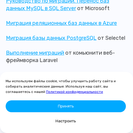
Руководство по миграции. Перенос баз
данных MySQL в SQL Server
от Microsoft
Миграция реляционных баз данных в Azure
Миграция базы данных PostgreSQL
от Selectel
Выполнение миграций
от комьюнити веб-
фреймворка Laravel
Блог
программиста Дмитрия Елисеева
Мы используем файлы cookie, чтобы улучшить работу сайта и
собирать аналитические данные. Используя наш сайт, вы
Миграция БД
от создателей фреймворка веб-
соглашаетесь с нашей
Политикой конфиденциальности
приложений ASP.NET MVC (вверху ссылка
на более свежее руководство по ASP.NET
Принять
Core 5)
Настроить
MySql-миграции: что это и как реализовать