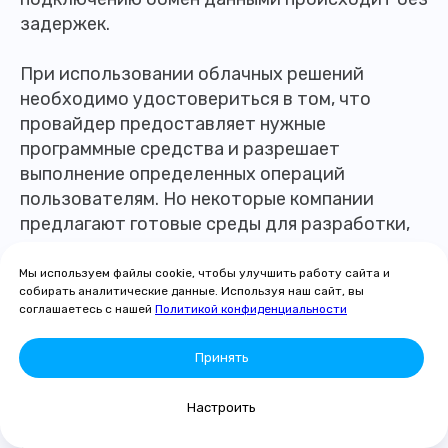
задержек.
При использовании облачных решений
необходимо удостовериться в том, что
провайдер предоставляет нужные
программные средства и разрешает
выполнение определенных операций
пользователям. Но некоторые компании
предлагают готовые среды для разработки,
что существенно упрощает процесс
настройки. В этом случае облачное решение
Мы используем файлы cookie, чтобы улучшить работу сайта и
собирать аналитические данные. Используя наш сайт, вы
будет более выгодным.
соглашаетесь с нашей
Политикой конфиденциальности
Принять
Защита от вирусов
Настроить
Установка и контроль работы антивирусов