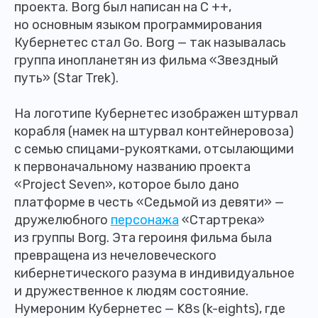
проекта. Borg был написан на C ++,
но основным языком программирования
Кубернетес стал Go. Borg — так называлась
группа инопланетян из фильма «Звездный
путь» (Star Trek).
На логотипе Кубернетес изображен штурвал
корабля (намек на штурвал контейнеровоза)
с семью спицами-рукоятками, отсылающими
к первоначальному названию проекта
«Project Seven», которое было дано
платформе в честь «Седьмой из девяти» —
дружелюбного
персонажа
«Стартрека»
из группы Borg. Эта героиня фильма была
превращена из нечеловеческого
кибернетического разума в индивидуальное
и дружественное к людям состояние.
Нумероним Кубернетес — K8s (k-eights), где