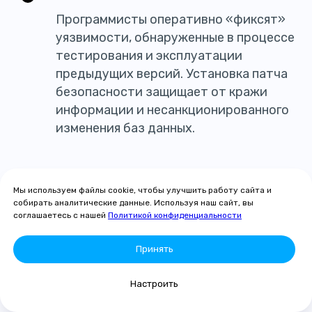
Программисты оперативно «фиксят»
уязвимости, обнаруженные в процессе
тестирования и эксплуатации
предыдущих версий. Установка патча
безопасности защищает от кражи
информации и несанкционированного
изменения баз данных.
Новые возможности
Мы используем файлы cookie, чтобы улучшить работу сайта и
В обновлениях 1С разработчики
собирать аналитические данные. Используя наш сайт, вы
соглашаетесь с нашей
Политикой конфиденциальности
предлагают более удобные функции
и инструменты для ведения учета. Они
Принять
позволяют решать повседневные
задачи быстрее и с меньшим
Настроить
взаимодействием с интерфейсом
программы.