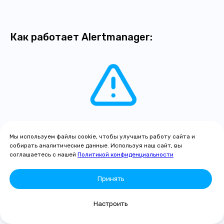
Как работает Alertmanager:
Prometheus обнаруживает аномалии
Мы используем файлы cookie, чтобы улучшить работу сайта и
и генерирует соответствующие метрики.
собирать аналитические данные. Используя наш сайт, вы
соглашаетесь с нашей
Политикой конфиденциальности
Принять
Настроить