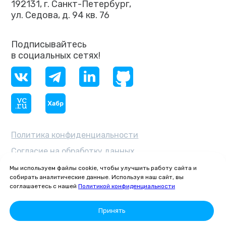
192131, г. Санкт-Петербург,
ул. Седова, д. 94 кв. 76
Подписывайтесь
в социальных сетях!
Политика конфиденциальности
Согласие на обработку данных
ОКВЭД 62.03 — «Деятельность
Мы используем файлы cookie, чтобы улучшить работу сайта и
по управлению компьютерным
собирать аналитические данные. Используя наш сайт, вы
оборудованием»
соглашаетесь с нашей
Политикой конфиденциальности
© 2026 Общество с ограниченной
Принять
ответственностью «ГИТИНСКАЙ» ·
ИНН 7811810249 · КПП 781101001 ·