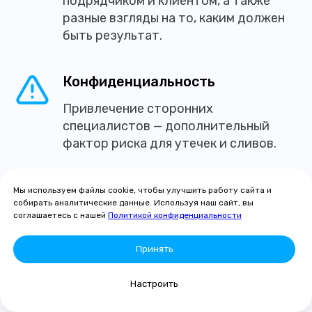
подрядчиком и клиентом, а также
разные взгляды на то, каким должен
быть результат.
Конфиденциальность
Привлечение сторонних
специалистов — дополнительный
фактор риска для утечек и сливов.
Непредвиденные расходы
Мы используем файлы cookie, чтобы улучшить работу сайта и
собирать аналитические данные. Используя наш сайт, вы
Стоимость аутсорсинга может
соглашаетесь с нашей
Политикой конфиденциальности
сильно вырасти в зависимости
от количества работ. Это связано
Принять
с моделью оплаты — за услуги.
Не получится точно планировать
Настроить
расходы в долгосрочной