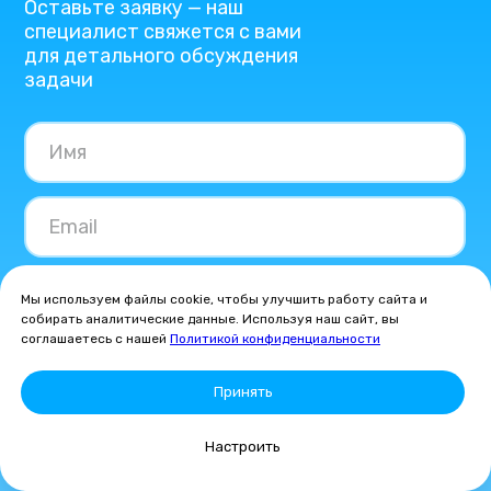
Оставьте заявку — наш
специалист свяжется с вами
для детального обсуждения
задачи
+7
Мы используем файлы cookie, чтобы улучшить работу сайта и
собирать аналитические данные. Используя наш сайт, вы
соглашаетесь с нашей
Политикой конфиденциальности
Принять
Настроить
Я даю согласие на обработку моих персональных