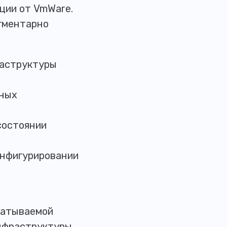
ции от VmWare.
гментарно
раструктуры
тных
состоянии
онфигурировании
батываемой
инфраструктуры