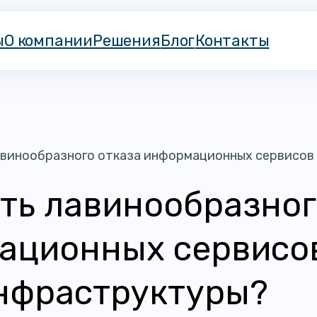
ы
О компании
Решения
Блог
Контакты
авинообразного отказа информационных сервисов
ить лавинообразно
ационных сервисо
нфраструктуры?