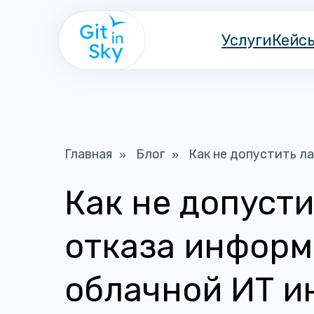
Услуги
Кейс
Главная
Блог
Как не допустить л
»
»
Как не допуст
отказа информ
облачной ИТ и