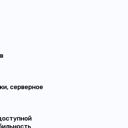
в
ки, серверное
доступной
абильность