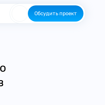
Обсудить проект
го
в