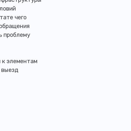
словий
тате чего
 обращения
ть проблему
 к элементам
н выезд