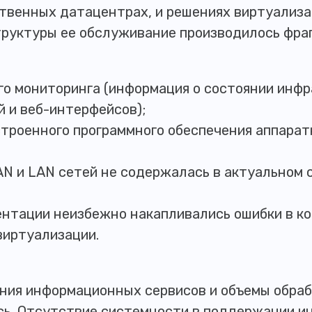
твенных датацентрах, и решениях виртуализа
труктуры ее обслуживание производилось фра
го мониторинга (информация о состоянии инф
й и веб-интерфейсов);
строенного программного обеспечения аппара
AN и LAN сетей не содержалась в актуальном 
ентации неизбежно накапливались ошибки в к
виртуализации.
ания информационных сервисов и объемы обра
сь. Отсутствие системности в поддержании 