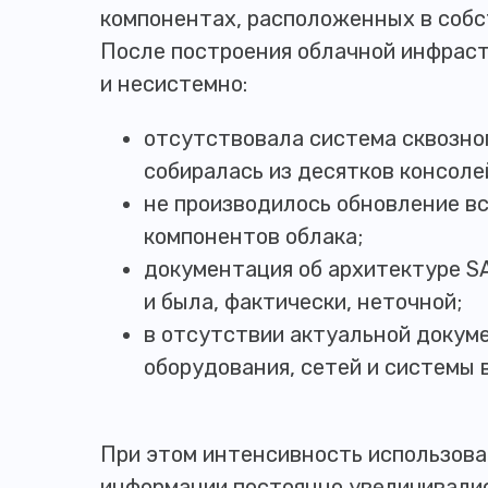
компонентах, расположенных в собс
После построения облачной инфрас
и несистемно:
отсутствовала система сквозно
собиралась из десятков консоле
не производилось обновление в
компонентов облака;
документация об архитектуре S
и была, фактически, неточной;
в отсутствии актуальной докум
оборудования, сетей и системы 
При этом интенсивность использов
информации постоянно увеличивали