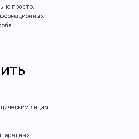
ьно просто,
информационных
собе
дить
идическим лицам
аппаратных