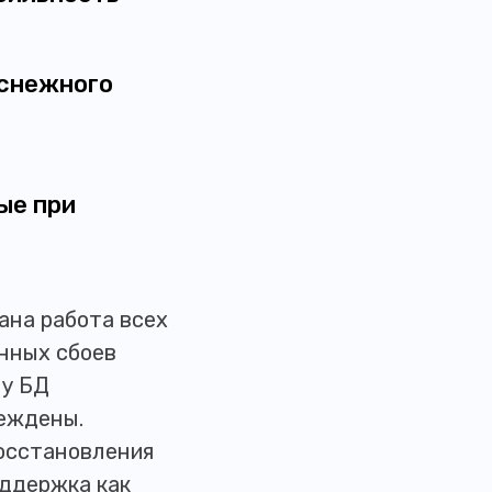
«снежного
ые при
ана работа всех
янных сбоев
ту БД
реждены.
восстановления
оддержка как