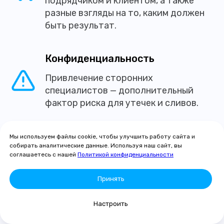
подрядчиком и клиентом, а также
разные взгляды на то, каким должен
быть результат.
Конфиденциальность
Привлечение сторонних
специалистов — дополнительный
фактор риска для утечек и сливов.
Непредвиденные расходы
Мы используем файлы cookie, чтобы улучшить работу сайта и
собирать аналитические данные. Используя наш сайт, вы
Стоимость аутсорсинга может
соглашаетесь с нашей
Политикой конфиденциальности
сильно вырасти в зависимости
от количества работ. Это связано
Принять
с моделью оплаты — за услуги.
Не получится точно планировать
Настроить
расходы в долгосрочной