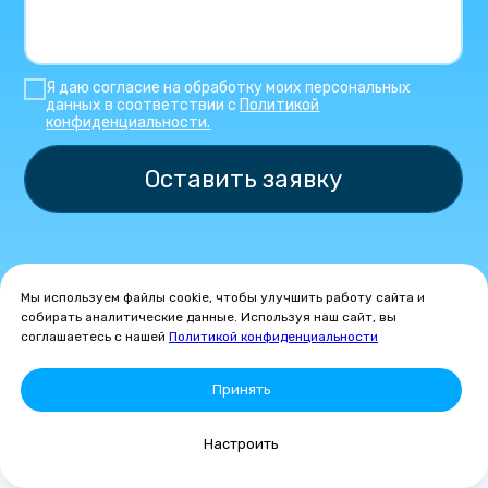
Я даю согласие на обработку моих персональных
данных в соответствии с
Политикой
конфиденциальности.
Оставить заявку
Мы используем файлы cookie, чтобы улучшить работу сайта и
Также можете позвонить по номеру
собирать аналитические данные. Используя наш сайт, вы
8 800 222 19 68
соглашаетесь с нашей
Политикой конфиденциальности
Принять
Настроить