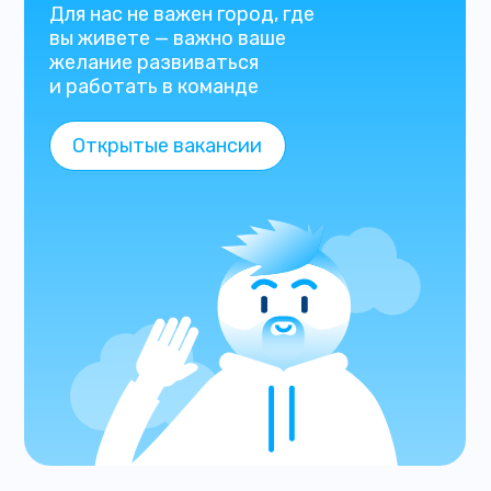
Для нас не важен город, где
вы живете — важно ваше
желание развиваться
и работать в команде
Открытые вакансии