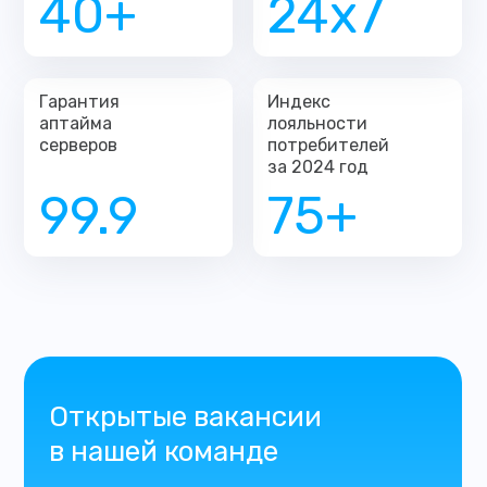
40+
24х7
Гарантия
Индекс
аптайма
лояльности
серверов
потребителей
за 2024 год
99.9
75+
Открытые вакансии
в нашей команде