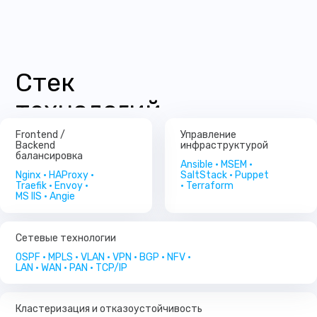
Открытые вакансии
Открытые вакансии
Ansible
Puppet
в нашей команде
в нашей команде
SaltStack
Terraform
Стек
MSEM
Для нас не важен город, где
Для нас не важен город, где
технологий
вы живете — важно ваше
вы живете — важно ваше
желание развиваться
желание развиваться
и работать в команде
и работать в команде
Frontend /
Управление
Backend
инфраструктурой
балансировка
Ansible • MSEM •
Открытые вакансии
Открытые вакансии
Nginx • HAProxy •
SaltStack • Puppet
Traefik • Envoy •
• Terraform
MS IIS • Angie
Сетевые технологии
OSPF • MPLS • VLAN • VPN • BGP • NFV •
LAN • WAN • PAN • TCP/IP
Кластеризация и отказоустойчивость