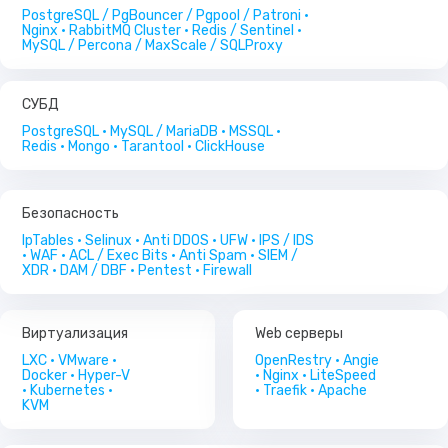
PostgreSQL / PgBouncer / Pgpool / Patroni •
Nginx • RabbitMQ Cluster • Redis / Sentinel •
MySQL / Percona / MaxScale / SQLProxy
LXC
VMware
СУБД
Docker
PostgreSQL • MySQL / MariaDB • MSSQL •
Hyper-V
Redis • Mongo • Tarantool • ClickHouse
Kubernetes
KVM
Безопасность
IpTables • Selinux • Anti DDOS • UFW • IPS / IDS
• WAF • ACL / Exec Bits • Anti Spam • SIEM /
XDR • DAM / DBF • Pentest • Firewall
Виртуализация
Web серверы
LXC • VMware •
OpenRestry • Angie
Docker • Hyper-V
• Nginx • LiteSpeed
• Kubernetes •
• Traefik • Apache
KVM