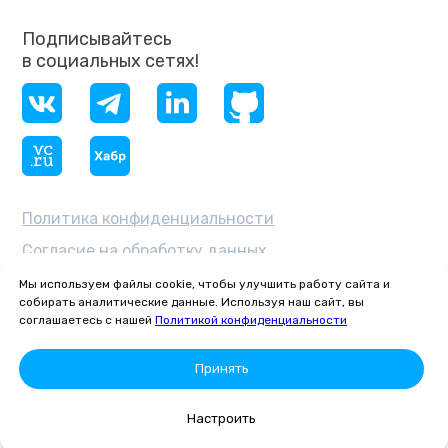
Подписывайтесь
в социальных сетях!
Политика конфиденциальности
Согласие на обработку данных
ОКВЭД 62.03 — «Деятельность
Мы используем файлы cookie, чтобы улучшить работу сайта и
по управлению компьютерным
собирать аналитические данные. Используя наш сайт, вы
оборудованием»
соглашаетесь с нашей
Политикой конфиденциальности
© 2026 Общество с ограниченной
Принять
ответственностью «ГИТИНСКАЙ» ·
ИНН 7811810249 · КПП 781101001 ·
ОГРН 1257800078271
Настроить