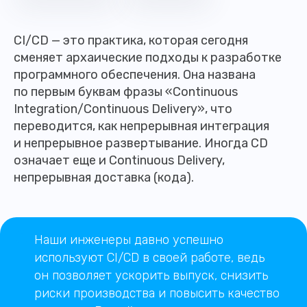
CI/CD — это практика, которая сегодня
сменяет архаические подходы к разработке
программного обеспечения. Она названа
по первым буквам фразы «Continuous
Integration/Continuous Delivery», что
переводится, как непрерывная интеграция
и непрерывное развертывание. Иногда CD
означает еще и Continuous Delivery,
непрерывная доставка (кода).
Наши инженеры давно успешно
используют CI/CD в своей работе, ведь
он позволяет ускорить выпуск, снизить
риски производства и повысить качество