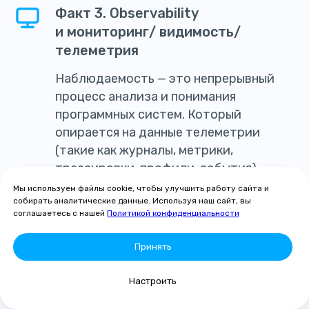
Факт 3. Observability
и мониторинг/ видимость/
телеметрия
Наблюдаемость — это непрерывный
процесс анализа и понимания
программных систем. Который
опирается на данные телеметрии
(такие как журналы, метрики,
трассировки, профили, события)
и инструменты анализа.
Мы используем файлы cookie, чтобы улучшить работу сайта и
собирать аналитические данные. Используя наш сайт, вы
соглашаетесь с нашей
Политикой конфиденциальности
Мониторинг — это акт активного или
пассивного обращения внимания
Принять
на какой-либо сигнал наблюдения. Это
может быть как простое: настройка
Настроить
оповещений (alerting) сообщающих