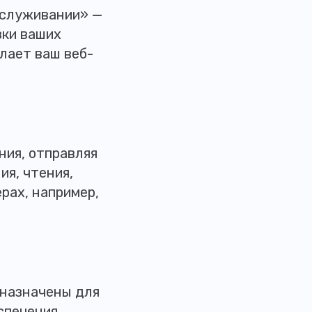
бслуживании» —
зки ваших
елает ваш веб-
ния, отправляя
ия, чтения,
рах, например,
дназначены для
спечения.