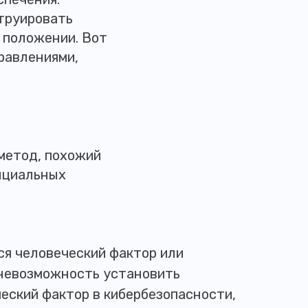
струировать
 положении. Вот
равлениями,
метод, похожий
енциальных
ся человеческий фактор или
 невозможность установить
еский фактор в кибербезопасности,